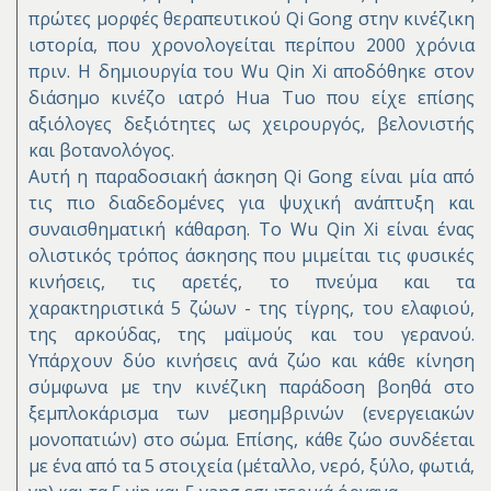
πρώτες μορφές θεραπευτικού Qi Gong στην κινέζικη
ιστορία, που χρονολογείται περίπου 2000 χρόνια
πριν. Η δημιουργία του Wu Qin Xi αποδόθηκε στον
διάσημο κινέζο ιατρό Hua Tuo που είχε επίσης
αξιόλογες δεξιότητες ως χειρουργός, βελονιστής
και βοτανολόγος.
Αυτή η παραδοσιακή άσκηση Qi Gong είναι μία από
τις πιο διαδεδομένες για ψυχική ανάπτυξη και
συναισθηματική κάθαρση. Το Wu Qin Xi είναι ένας
ολιστικός τρόπος άσκησης που μιμείται τις φυσικές
κινήσεις, τις αρετές, το πνεύμα και τα
χαρακτηριστικά 5 ζώων - της τίγρης, του ελαφιού,
της αρκούδας, της μαϊμούς και του γερανού.
Υπάρχουν δύο κινήσεις ανά ζώο και κάθε κίνηση
σύμφωνα με την κινέζικη παράδοση βοηθά στο
ξεμπλοκάρισμα των μεσημβρινών (ενεργειακών
μονοπατιών) στο σώμα. Επίσης, κάθε ζώο συνδέεται
με ένα από τα 5 στοιχεία (μέταλλο, νερό, ξύλο, φωτιά,